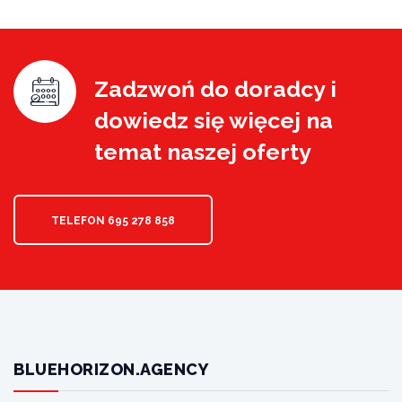
Zadzwoń do doradcy i
dowiedz się więcej na
temat naszej oferty
TELEFON 695 278 858
BLUEHORIZON.AGENCY