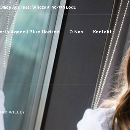
Office Address : Wilcza 5, 90-339 Łódź
erta Agencji Blue Horizon
O Nas
Kontakt
ARD WILLEY