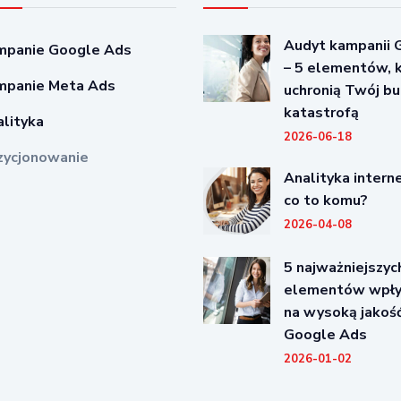
Audyt kampanii 
mpanie Google Ads
– 5 elementów, 
mpanie Meta Ads
uchronią Twój b
katastrofą
lityka
2026-06-18
zycjonowanie
Analityka intern
co to komu?
2026-04-08
5 najważniejszyc
elementów wpły
na wysoką jakoś
Google Ads
2026-01-02