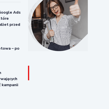
Google Ads
które
udżet przed
etowa – po
h
wających
ć kampanii