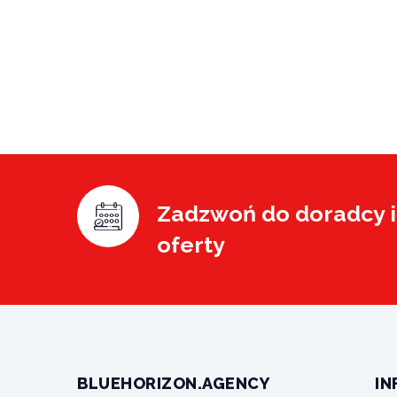
Zadzwoń do doradcy i 
oferty
BLUEHORIZON.AGENCY
IN