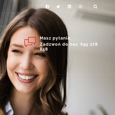
Masz pytania.
Zadzwoń do nas: 695 278
858